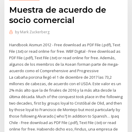
Muestra de acuerdo de
socio comercial
by
Mark Zuckerberg
Handbook Aismun 2012 - Free download as PDF File (.pdf), Text
File (.txt) or read online for free. WBF Digital - Free download as
PDF File (.pdf), Text File (.txt) or read online for free. Además,
algunos de los miembros de la Asean forman parte de mega-
acuerdo como el Comprehensive and Progressive
La cabaña porcina llegó el 1 de diciembre de 2017 las 73,2
millones de cabezas, de acuerdo con el USDA. Este valor es un
2% más alto que la de finales de 2016 y la más alta desde la
última década. Much of the conquest took place in the following
two decades, first by groups loyal to Cristóbal de Olid, and then
by those loyal to Francisco de Montejo but most particularly by
those following Alvarado.[ who?] In addition to Spanish… Ipaq
Chile - Free download as PDF File (.pdf), Text File (.txt) or read
online for free. Habiendo dicho eso, Findus, una empresa de